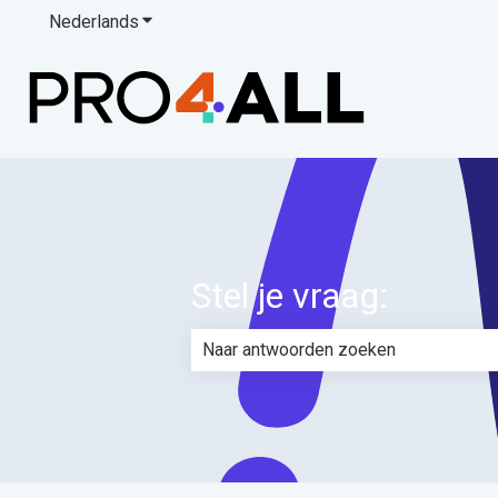
Nederlands
Submenu tonen voor vertalingen
Stel je vraag:
Er zijn geen suggesties want het zoe