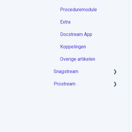
Proceduremodule
Extra
Docstream App
Koppelingen
Overige artikelen
Snagstream
Prostream
Aan de slag met
Snagstream
Aan de slag met Prostream
Inloggen
Projecten op de app
Rondes op de app