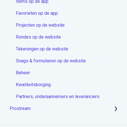
Contactenmodule
Items op de app
Proceduremodule
Favorieten op de app
Extra
Projecten op de website
Docstream App
Rondes op de website
Koppelingen
Tekeningen op de website
Overige artikelen
Snags & formulieren op de website
Beheer
Kwaliteitsborging
Partners, onderaannemers en leveranciers
Prostream
Aan de slag met Prostream