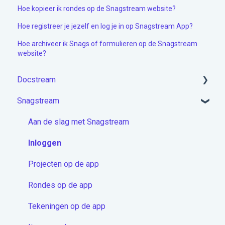
Hoe kopieer ik rondes op de Snagstream website?
Hoe registreer je jezelf en log je in op Snagstream App?
Hoe archiveer ik Snags of formulieren op de Snagstream
website?
Docstream
Snagstream
Aan de slag met Docstream
Account activeren & Inloggen
Aan de slag met Snagstream
Projecten module
Inloggen
Mappen
Projecten op de app
Documenten
Rondes op de app
Berichten
Tekeningen op de app