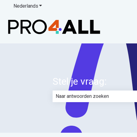
Nederlands
Submenu tonen voor vertalingen
Stel je vraag:
Er zijn geen suggesties want het zoe