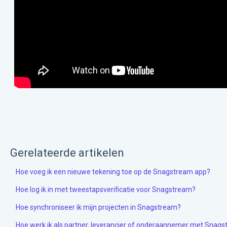
Gerelateerde artikelen
Hoe voeg ik een nieuwe tekening toe op de Snagstream app?
Hoe log ik in met tweestapsverificatie voor Snagstream?
Hoe synchroniseer ik mijn projecten in Snagstream?
Hoe werk ik als partner, leverancier of onderaannemer met Snag