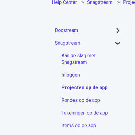
Help Center
Snagstream
Proje
Docstream
Snagstream
Aan de slag met
Docstream
Aan de slag met
Account activeren &
Snagstream
Inloggen
Inloggen
Projecten module
Projecten op de app
Mappen
Rondes op de app
Documenten
Tekeningen op de app
Berichten
Items op de app
Contactenmodule