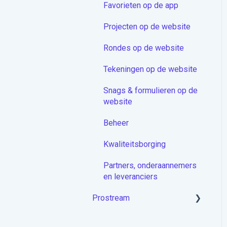
Favorieten op de app
Proceduremodule
Projecten op de website
Extra
Rondes op de website
Docstream App
Tekeningen op de website
Koppelingen
Snags & formulieren op de
Overige artikelen
website
Beheer
Kwaliteitsborging
Partners, onderaannemers
en leveranciers
Prostream
Aan de slag met Prostream