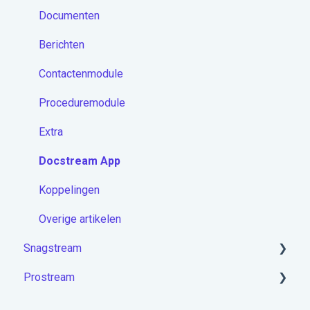
Documenten
Berichten
Contactenmodule
Proceduremodule
Extra
Docstream App
Koppelingen
Overige artikelen
Snagstream
Prostream
Aan de slag met Snagstream
Inloggen
Aan de slag met Prostream