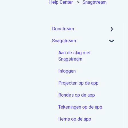
Help Center
Snagstream
Docstream
Snagstream
Aan de slag met
Docstream
Aan de slag met
Account activeren &
Snagstream
Inloggen
Inloggen
Projecten module
Projecten op de app
Mappen
Rondes op de app
Documenten
Tekeningen op de app
Berichten
Items op de app
Contactenmodule