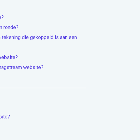
e?
n ronde?
 tekening die gekoppeld is aan een
website?
Snagstream website?
site?