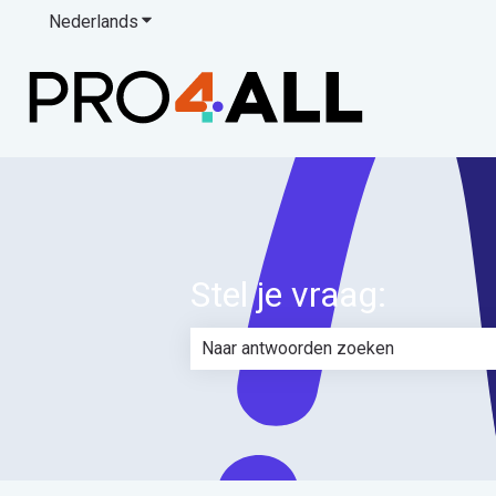
Nederlands
Submenu tonen voor vertalingen
Stel je vraag:
Er zijn geen suggesties want het zoe