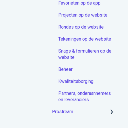
Favorieten op de app
Proceduremodule
Projecten op de website
Extra
Rondes op de website
Docstream App
Tekeningen op de website
Koppelingen
Snags & formulieren op de
Overige artikelen
website
Beheer
Kwaliteitsborging
Partners, onderaannemers
en leveranciers
Prostream
Aan de slag met Prostream