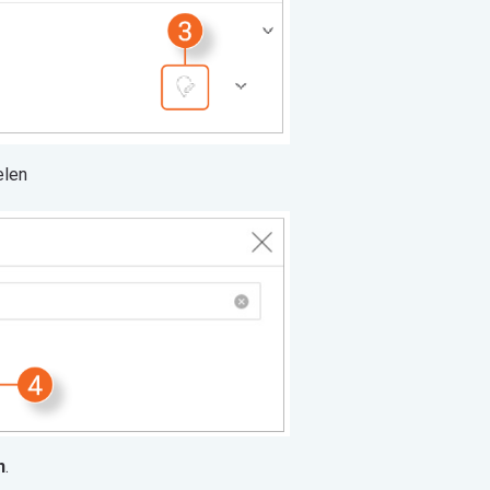
elen
n
.