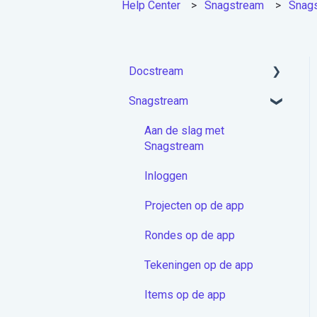
Help Center
Snagstream
Snags
Docstream
Snagstream
Aan de slag met
Docstream
Aan de slag met
Account activeren &
Snagstream
Inloggen
Inloggen
Projecten module
Projecten op de app
Mappen
Rondes op de app
Documenten
Tekeningen op de app
Berichten
Items op de app
Contactenmodule