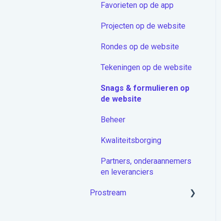
Favorieten op de app
Proceduremodule
Projecten op de website
Extra
Rondes op de website
Docstream App
Tekeningen op de website
Koppelingen
Snags & formulieren op
Overige artikelen
de website
Beheer
Kwaliteitsborging
Partners, onderaannemers
en leveranciers
Prostream
Aan de slag met Prostream