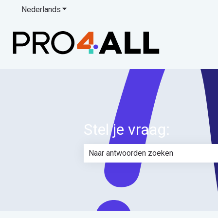
Nederlands
Submenu tonen voor vertalingen
Stel je vraag:
Er zijn geen suggesties want het zoe