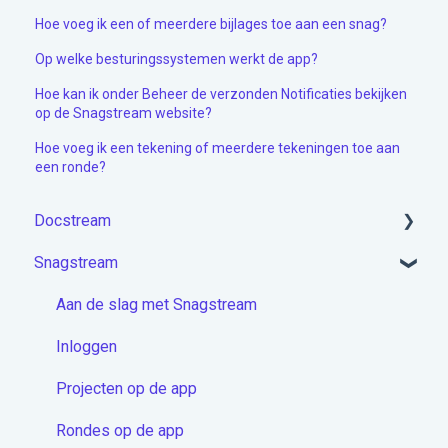
Hoe voeg ik een of meerdere bijlages toe aan een snag?
Op welke besturingssystemen werkt de app?
Hoe kan ik onder Beheer de verzonden Notificaties bekijken
op de Snagstream website?
Hoe voeg ik een tekening of meerdere tekeningen toe aan
een ronde?
Docstream
Snagstream
Aan de slag met Docstream
Account activeren & Inloggen
Aan de slag met Snagstream
Projecten module
Inloggen
Mappen
Projecten op de app
Documenten
Rondes op de app