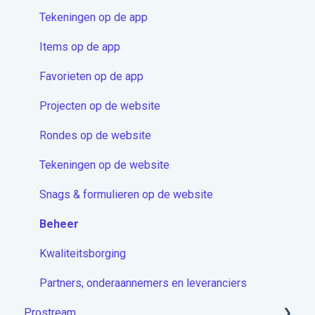
Berichten
Tekeningen op de app
Contactenmodule
Items op de app
Proceduremodule
Favorieten op de app
Extra
Projecten op de website
Docstream App
Rondes op de website
Koppelingen
Tekeningen op de website
Overige artikelen
Snags & formulieren op de website
Beheer
Kwaliteitsborging
Partners, onderaannemers en leveranciers
Prostream