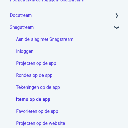
Hoe bewerk ik een bijlage in Snagstream?
Docstream
Snagstream
Aan de slag met Docstream
Account activeren & Inloggen
Aan de slag met Snagstream
Projecten module
Inloggen
Mappen
Projecten op de app
Documenten
Rondes op de app
Berichten
Tekeningen op de app
Contactenmodule
Items op de app
Proceduremodule
Favorieten op de app
Extra
Projecten op de website