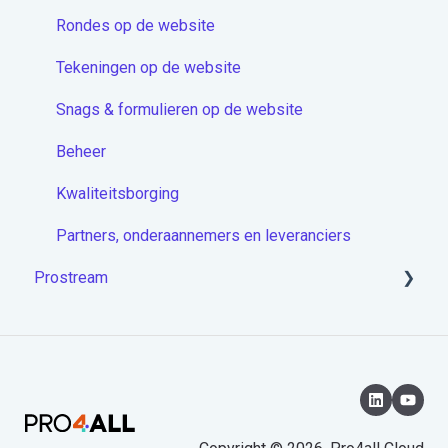
Docstream App
Rondes op de website
Koppelingen
Tekeningen op de website
Overige artikelen
Snags & formulieren op de website
Beheer
Kwaliteitsborging
Partners, onderaannemers en leveranciers
Prostream
Aan de slag met Prostream