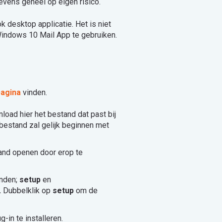
tevens geheel op eigen risico.
k desktop applicatie. Het is niet
Windows 10 Mail App te gebruiken.
agina
vinden.
oad hier het bestand dat past bij
-bestand zal gelijk beginnen met
tand openen door erop te
anden;
setup
en
.
Dubbelklik op
setup
om de
-in te installeren.