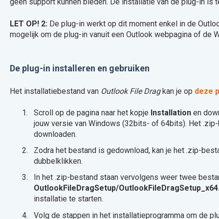
geen support kunnen bieden. De installatie van de plug-in is 
LET OP! 2:
De plug-in werkt op dit moment enkel in de Outloo
mogelijk om de plug-in vanuit een Outlook webpagina of de 
De plug-in installeren en gebruiken
Het installatiebestand van
Outlook File Drag
kan je op
deze p
Scroll op de pagina naar het kopje
Installation
en downl
jouw versie van Windows (32bits- of 64bits). Het .zip
downloaden.
Zodra het bestand is gedownload, kan je het .zip-bes
dubbelklikken.
In het .zip-bestand staan vervolgens weer twee best
OutlookFileDragSetup/OutlookFileDragSetup_x64
installatie te starten.
Volg de stappen in het installatieprogramma om de plug