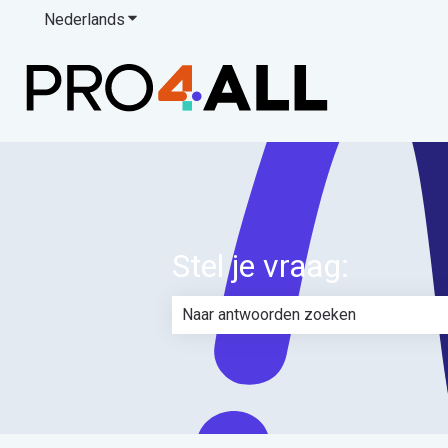
Nederlands
Submenu tonen voor vertalingen
Stel je vraag:
Er zijn geen suggesties want het zoe