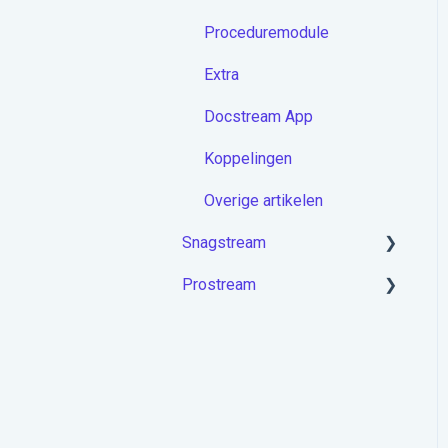
Proceduremodule
Extra
Docstream App
Koppelingen
Overige artikelen
Snagstream
Prostream
Aan de slag met
Snagstream
Aan de slag met Prostream
Inloggen
Projecten op de app
Rondes op de app