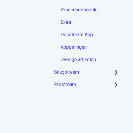
Proceduremodule
Extra
Docstream App
Koppelingen
Overige artikelen
Snagstream
Prostream
Aan de slag met
Snagstream
Aan de slag met Prostream
Inloggen
Projecten op de app
Rondes op de app