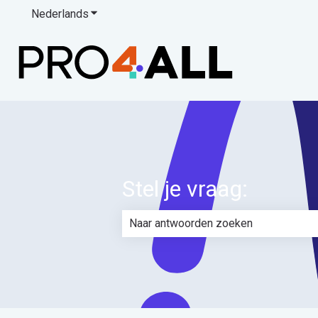
Nederlands
Submenu tonen voor vertalingen
Stel je vraag:
Er zijn geen suggesties want het zoe