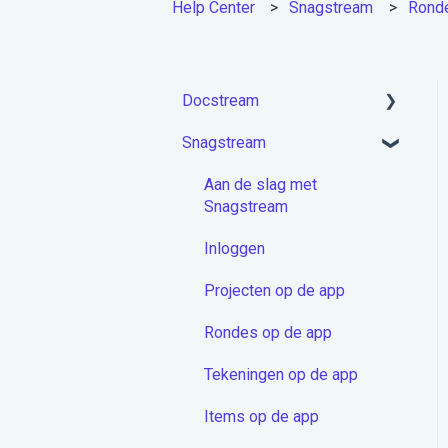
Help Center
Snagstream
Ronde
Docstream
Snagstream
Aan de slag met
Docstream
Aan de slag met
Account activeren &
Snagstream
Inloggen
Inloggen
Projecten module
Projecten op de app
Mappen
Rondes op de app
Documenten
Tekeningen op de app
Berichten
Items op de app
Contactenmodule