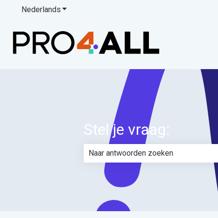
Nederlands
Submenu tonen voor vertalingen
Stel je vraag:
Er zijn geen suggesties want het zoe