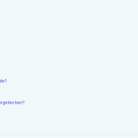
nde?
vergeten ben?