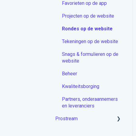
Favorieten op de app
Proceduremodule
Projecten op de website
Extra
Rondes op de website
Docstream App
Tekeningen op de website
Koppelingen
Snags & formulieren op de
Overige artikelen
website
Beheer
Kwaliteitsborging
Partners, onderaannemers
en leveranciers
Prostream
Aan de slag met Prostream