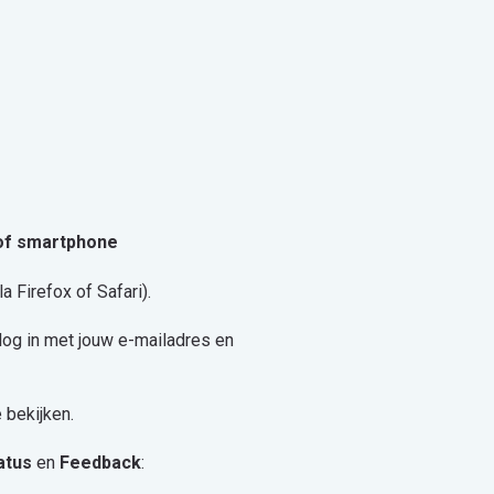
t of smartphone
a Firefox of Safari).
 log in met jouw e-mailadres en
 bekijken.
atus
en
Feedback
: