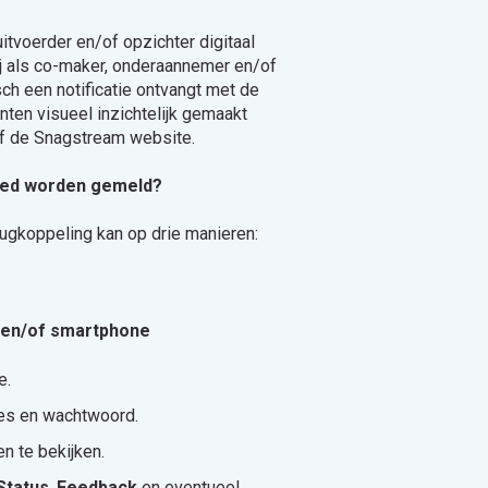
itvoerder en/of opzichter digitaal
ij als co-maker, onderaannemer en/of
ch een notificatie ontvangt met de
en visueel inzichtelijk gemaakt
f de Snagstream website.
reed worden gemeld?
rugkoppeling kan op drie manieren:
et en/of smartphone
e.
res en wachtwoord.
n te bekijken.
Status
,
Feedback
en eventueel