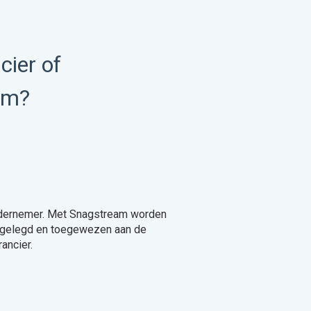
cier of
am?
ndernemer. Met Snagstream worden
stgelegd en toegewezen aan de
rancier.