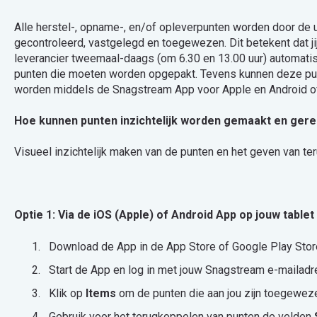
Alle herstel-, opname-, en/of opleverpunten worden door de u
gecontroleerd, vastgelegd en toegewezen. Dit betekent dat j
leverancier tweemaal-daags (om 6.30 en 13.00 uur) automatis
punten die moeten worden opgepakt. Tevens kunnen deze punt
worden middels de Snagstream App voor Apple en Android o
Hoe kunnen punten inzichtelijk worden gemaakt en ge
Visueel inzichtelijk maken van de punten en het geven van te
Optie 1: Via de iOS (Apple) of Android App op jouw tabl
Download de App in de App Store of Google Play Stor
Start de App en log in met jouw Snagstream e-mailad
Klik op
Items
om de punten die aan jou zijn toegeweze
Gebruik voor het terugkoppelen van punten de velden