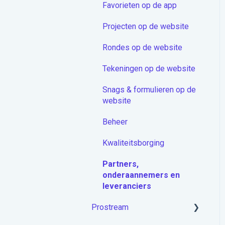
Favorieten op de app
Proceduremodule
Projecten op de website
Extra
Rondes op de website
Docstream App
Tekeningen op de website
Koppelingen
Snags & formulieren op de
Overige artikelen
website
Beheer
Kwaliteitsborging
Partners,
onderaannemers en
leveranciers
Prostream