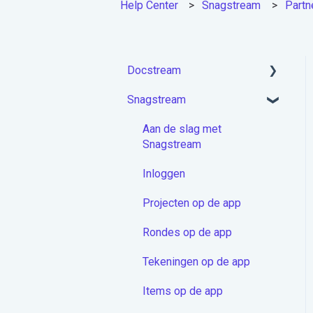
Help Center
Snagstream
Partn
Docstream
Snagstream
Aan de slag met
Docstream
Aan de slag met
Account activeren &
Snagstream
Inloggen
Inloggen
Projecten module
Projecten op de app
Mappen
Rondes op de app
Documenten
Tekeningen op de app
Berichten
Items op de app
Contactenmodule