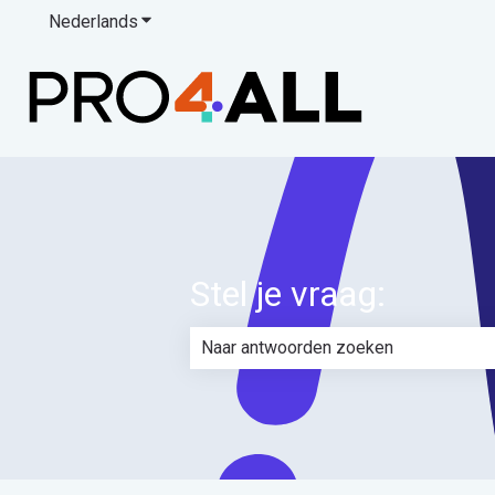
Nederlands
Submenu tonen voor vertalingen
Stel je vraag:
Er zijn geen suggesties want het zoe