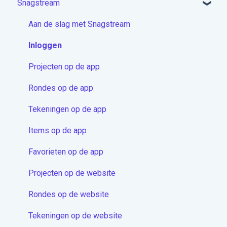
Snagstream
Aan de slag met Docstream
Account activeren & Inloggen
Aan de slag met Snagstream
Projecten module
Inloggen
Mappen
Projecten op de app
Documenten
Rondes op de app
Berichten
Tekeningen op de app
Contactenmodule
Items op de app
Proceduremodule
Favorieten op de app
Extra
Projecten op de website
Docstream App
Rondes op de website
Koppelingen
Tekeningen op de website