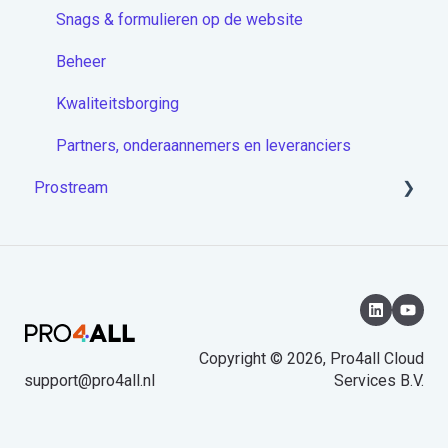
Overige artikelen
Snags & formulieren op de website
Beheer
Kwaliteitsborging
Partners, onderaannemers en leveranciers
Prostream
Aan de slag met Prostream
Copyright © 2026, Pro4all Cloud
support@pro4all.nl
Services B.V.