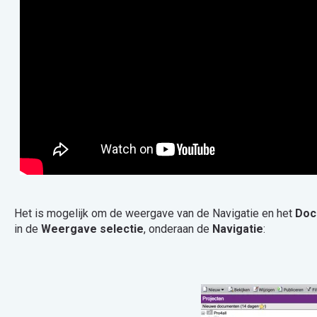
Het is mogelijk om de weergave van de Navigatie en het
Doc
in de
Weergave selectie
, onderaan de
Navigatie
: