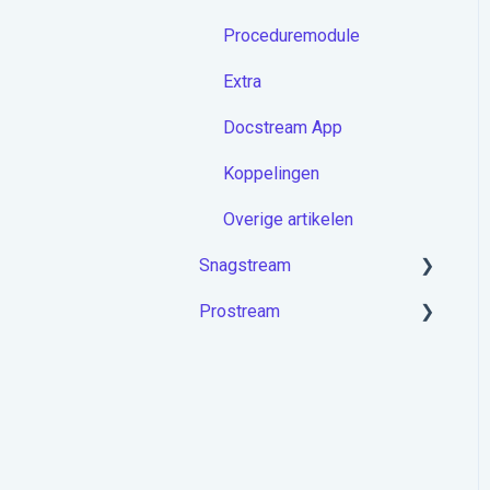
Proceduremodule
Extra
Docstream App
Koppelingen
Overige artikelen
Snagstream
Prostream
Aan de slag met
Snagstream
Aan de slag met Prostream
Inloggen
Projecten op de app
Rondes op de app