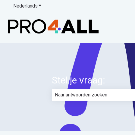
Nederlands
Submenu tonen voor vertalingen
Stel je vraag:
Er zijn geen suggesties want het zoe