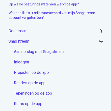
Op welke besturingssystemen werkt de app?
Wat doe ik als ik mijn wachtwoord van mijn Snagstream
account vergeten ben?
Docstream
Snagstream
Aan de slag met Docstream
Account activeren & Inloggen
Aan de slag met Snagstream
Projecten module
Inloggen
Mappen
Projecten op de app
Documenten
Rondes op de app
Berichten
Tekeningen op de app
Contactenmodule
Items op de app