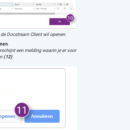
 de Docstream Client wil openen.
enen
.
schijnt een melding waarin je er voor
en
(12)
.