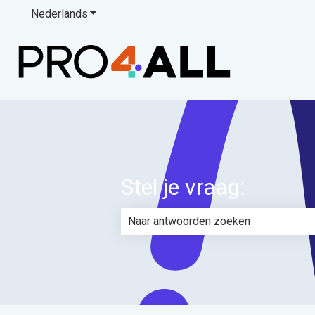
Nederlands
Submenu tonen voor vertalingen
Stel je vraag:
Er zijn geen suggesties want het zoe