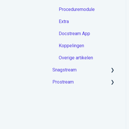
Proceduremodule
Extra
Docstream App
Koppelingen
Overige artikelen
Snagstream
Prostream
Aan de slag met
Snagstream
Aan de slag met Prostream
Inloggen
Projecten op de app
Rondes op de app