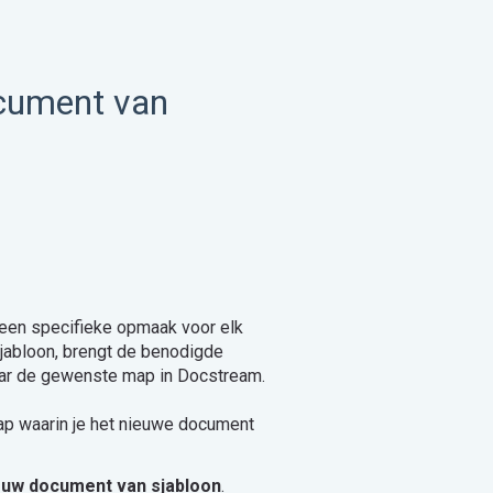
ocument van
een specifieke opmaak voor elk
sjabloon, brengt de benodigde
 naar de gewenste map in Docstream.
p waarin je het nieuwe document
euw document van sjabloon
.