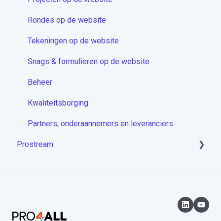
Docstream App
Rondes op de website
Koppelingen
Tekeningen op de website
Overige artikelen
Snags & formulieren op de website
Beheer
Kwaliteitsborging
Partners, onderaannemers en leveranciers
Prostream
Aan de slag met Prostream