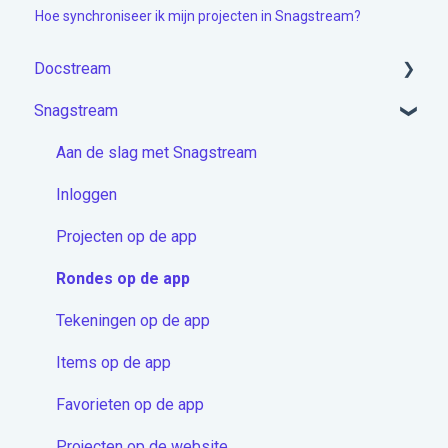
Hoe synchroniseer ik mijn projecten in Snagstream?
Docstream
Snagstream
Aan de slag met Docstream
Account activeren & Inloggen
Aan de slag met Snagstream
Projecten module
Inloggen
Mappen
Projecten op de app
Documenten
Rondes op de app
Berichten
Tekeningen op de app
Contactenmodule
Items op de app
Proceduremodule
Favorieten op de app
Extra
Projecten op de website