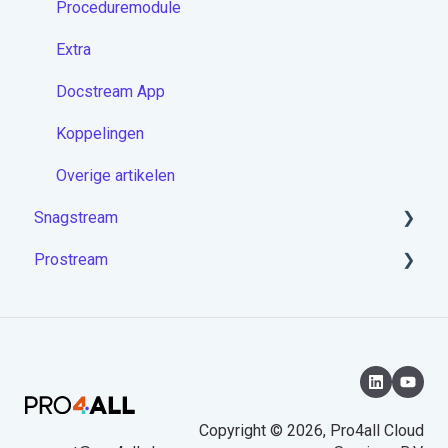
Proceduremodule
Extra
Docstream App
Koppelingen
Overige artikelen
Snagstream
Prostream
Aan de slag met Snagstream
Inloggen
Aan de slag met Prostream
Projecten op de app
Rondes op de app
Tekeningen op de app
Copyright © 2026, Pro4all Cloud