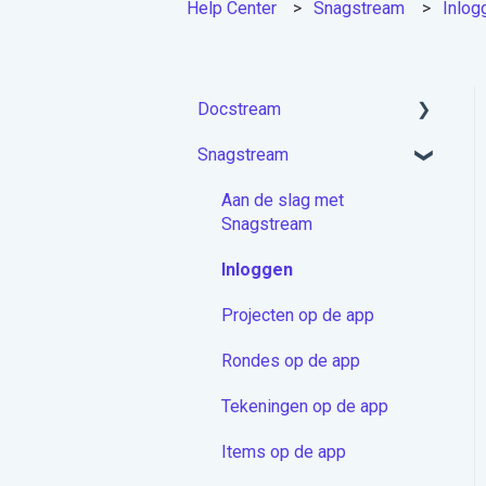
Help Center
Snagstream
Inlog
Docstream
Snagstream
Aan de slag met
Docstream
Aan de slag met
Account activeren &
Snagstream
Inloggen
Inloggen
Projecten module
Projecten op de app
Mappen
Rondes op de app
Documenten
Tekeningen op de app
Berichten
Items op de app
Contactenmodule