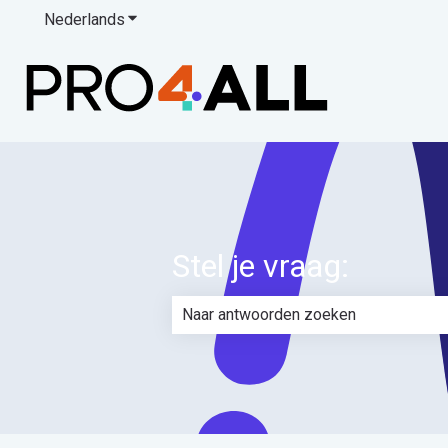
Nederlands
Submenu tonen voor vertalingen
Stel je vraag:
Er zijn geen suggesties want het zoe