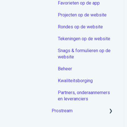
Favorieten op de app
Proceduremodule
Projecten op de website
Extra
Rondes op de website
Docstream App
Tekeningen op de website
Koppelingen
Snags & formulieren op de
Overige artikelen
website
Beheer
Kwaliteitsborging
Partners, onderaannemers
en leveranciers
Prostream
Aan de slag met Prostream