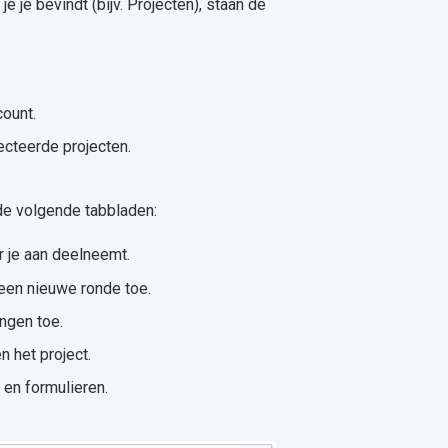
 je bevindt (bijv. Projecten), staan de
count.
ecteerde projecten.
 de volgende tabbladen:
ar je aan deelneemt.
g een nieuwe ronde toe.
ingen toe.
en het project.
s en formulieren.