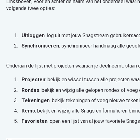
Linksboven, vóór én achter de naam van het onderdeel waarin je
volgende twee opties:
Uitloggen
: log uit met jouw Snagstream gebruikersac
Synchroniseren
: synchroniseer handmatig alle gesel
Onderaan de lijst met projecten waaraan je deelneemt, staan
Projecten
: bekijk en wissel tussen alle projecten wa
Rondes
: bekijk en wijzig alle gelopen rondes of voe
Tekeningen
: bekijk tekeningen of voeg nieuwe teken
Items
: bekijk en wijzig alle Snags en formulieren binn
Favorieten
: open een lijst van al jouw favoriete Snag