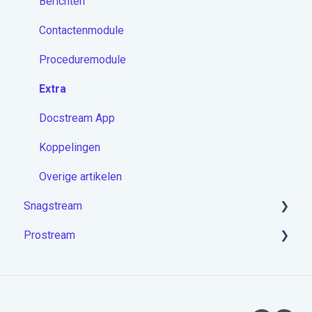
Berichten
Contactenmodule
Proceduremodule
Extra
Docstream App
Koppelingen
Overige artikelen
Snagstream
Prostream
Aan de slag met Snagstream
Inloggen
Aan de slag met Prostream
Projecten op de app