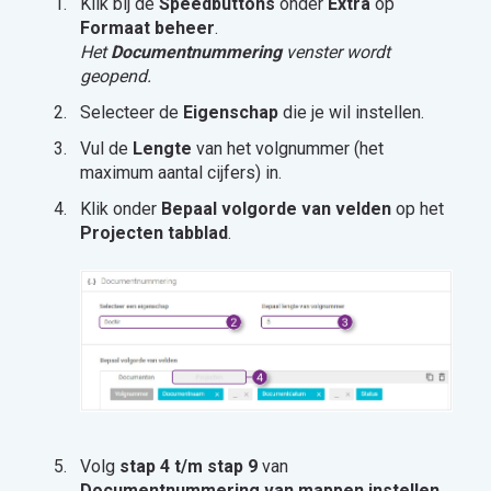
Klik bij de
Speedbuttons
onder
Extra
op
Formaat beheer
.
Het
Documentnummering
venster wordt
geopend.
Selecteer de
Eigenschap
die je wil instellen.
Vul de
Lengte
van het volgnummer (het
maximum aantal cijfers) in.
Klik onder
Bepaal volgorde van velden
op het
Projecten tabblad
.
Volg
stap 4 t/m stap 9
van
Documentnummering van mappen instellen
.