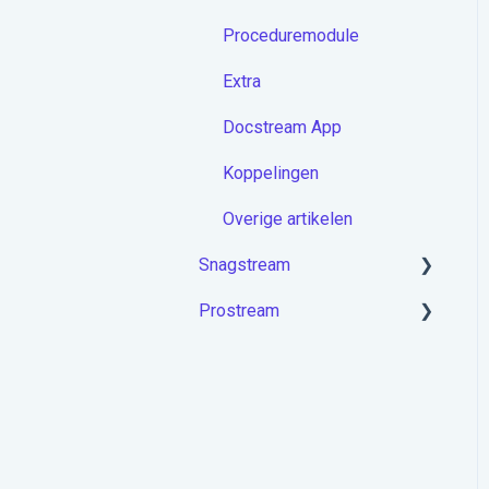
Proceduremodule
Extra
Docstream App
Koppelingen
Overige artikelen
Snagstream
Prostream
Aan de slag met
Snagstream
Aan de slag met Prostream
Inloggen
Projecten op de app
Rondes op de app