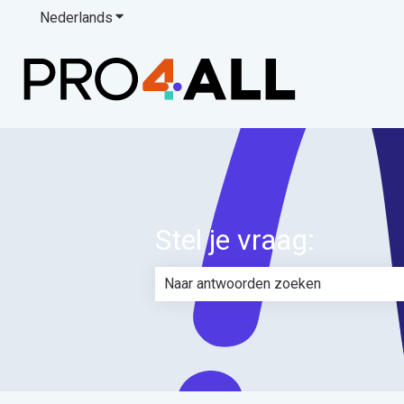
Nederlands
Submenu tonen voor vertalingen
Stel je vraag:
Er zijn geen suggesties want het zoe