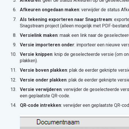
Afkeuren
: geef de status Afkeuren op de geselectee
Afkeuren ongedaan maken
: verwijder de status Af
Als tekening exporteren naar Snagstream
: export
Snagstream project (alleen mogelijk met PDF-bestan
Versielink maken
: maak een link naar de geselecteer
Versie importeren onder
: importeer een nieuwe ver
Versie knippen
: knip de geselecteerde versie (om on
plakken).
Versie boven plakken
: plak de eerder geknipte vers
Versie onder plakken
: plak de eerder geknipte vers
Versie verwijderen
: verwijder de geselecteerde vers
een geplaatste QR-code.
QR-code intrekken
: verwijder een geplaatste QR-cod