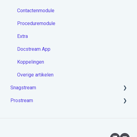
Contactenmodule
Proceduremodule
Extra
Docstream App
Koppelingen
Overige artikelen
Snagstream
Prostream
Aan de slag met Snagstream
Inloggen
Aan de slag met Prostream
Projecten op de app