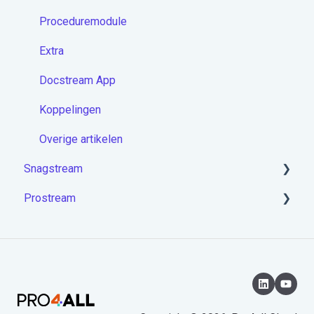
Proceduremodule
Extra
Docstream App
Koppelingen
Overige artikelen
Snagstream
Prostream
Aan de slag met Snagstream
Inloggen
Aan de slag met Prostream
Projecten op de app
Rondes op de app