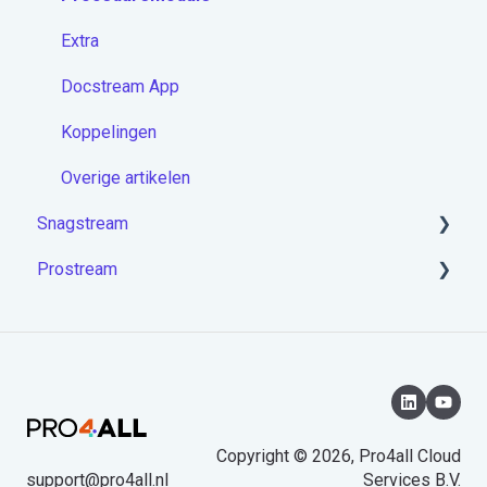
Extra
Docstream App
Koppelingen
Overige artikelen
Snagstream
Prostream
Aan de slag met Snagstream
Inloggen
Aan de slag met Prostream
Projecten op de app
Rondes op de app
Tekeningen op de app
Copyright © 2026, Pro4all Cloud
support@pro4all.nl
Services B.V.